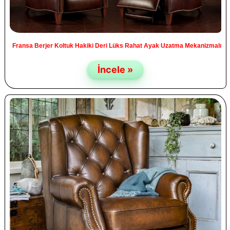
Fransa Berjer Koltuk Hakiki Deri Lüks Rahat Ayak Uzatma Mekanizmalı
İncele »