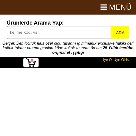
MENÜ
Ürünlerde Arama Yap:
ARA
Gerçek Deri Koltuk lüks özel ölçü tasarım iç mimarlık exclusive hakiki deri
koltuk takımı oturma grupları köşe koltuk tasarım üretim
25 Yıllık tecrübe
orijinal el işçiliği
Üye Ol
Üye Girişi
0