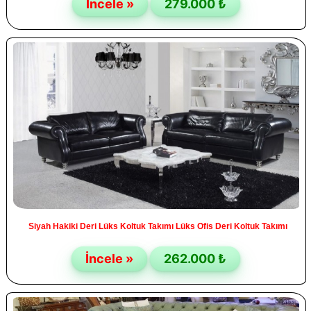
İncele »
279.000 ₺
Siyah Hakiki Deri Lüks Koltuk Takımı Lüks Ofis Deri Koltuk Takımı
İncele »
262.000 ₺