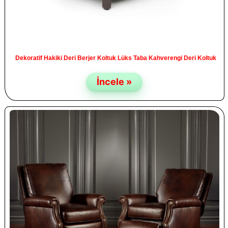
Dekoratif Hakiki Deri Berjer Koltuk Lüks Taba Kahverengi Deri Koltuk
İncele »