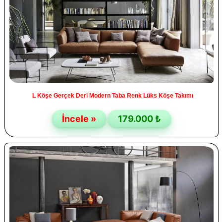
L Köşe Gerçek Deri Modern Taba Renk Lüks Köşe Takımı
İncele »
179.000 ₺