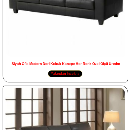
Siyah Ofis Modern Deri Koltuk Kanepe Her Renk Özel Ölçü Üretim
Yakından İncele »