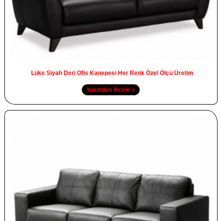
Lüks Siyah Deri Ofis Kanepesi Her Renk Özel Ölçü Üretim
Yakından İncele »