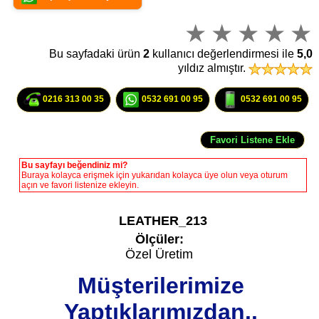
Bu sayfadaki ürün
2
kullanıcı değerlendirmesi ile
5,0
yıldız almıştır.
0216 313 00 35
0532 691 00 95
0532 691 00 95
Bu sayfayı beğendiniz mi?
Buraya kolayca erişmek için yukarıdan kolayca üye olun veya oturum
açın ve favori listenize ekleyin.
LEATHER_213
Ölçüler:
Özel Üretim
Müşterilerimize
Yaptıklarımızdan..