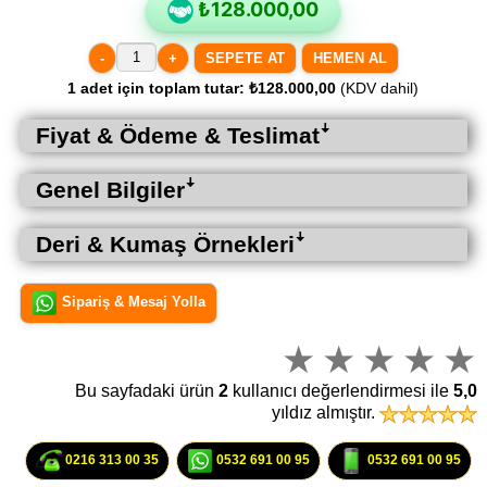
₺128.000,00
-
+
HEMEN AL
1
adet için toplam tutar:
₺128.000,00
(KDV dahil)
Fiyat & Ödeme & Teslimatꜜ
Genel Bilgilerꜜ
Deri & Kumaş Örnekleriꜜ
Sipariş & Mesaj Yolla
Bu sayfadaki ürün
2
kullanıcı değerlendirmesi ile
5,0
yıldız almıştır.
0216 313 00 35
0532 691 00 95
0532 691 00 95