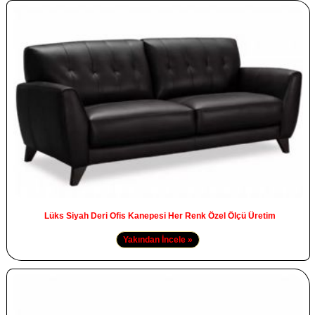
Lüks Siyah Deri Ofis Kanepesi Her Renk Özel Ölçü Üretim
Yakından İncele »