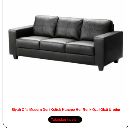
Siyah Ofis Modern Deri Koltuk Kanepe Her Renk Özel Ölçü Üretim
Yakından İncele »