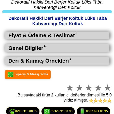
Dekoratif Hakiki Deri Berjer Koltuk Lüks Taba
Kahverengi Deri Koltuk
Dekoratif Hakiki Deri Berjer Koltuk Lüks Taba
Kahverengi Deri Koltuk
Fiyat & Ödeme & Teslimatꜜ
Genel Bilgilerꜜ
Deri & Kumaş Örnekleriꜜ
Sipariş & Mesaj Yolla
Bu sayfadaki ürün
2
kullanıcı değerlendirmesi ile
5,0
yıldız almıştır.
0216 313 00 35
0532 691 00 95
0532 691 00 95