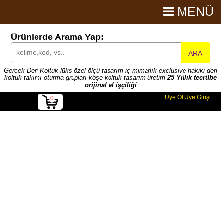
MENÜ
Ürünlerde Arama Yap:
ARA
Gerçek Deri Koltuk lüks özel ölçü tasarım iç mimarlık exclusive hakiki deri
koltuk takımı oturma grupları köşe koltuk tasarım üretim
25 Yıllık tecrübe
orijinal el işçiliği
Üye Ol
Üye Girişi
0