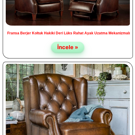
Fransa Berjer Koltuk Hakiki Deri Lüks Rahat Ayak Uzatma Mekanizmalı
İncele »