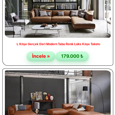
L Köşe Gerçek Deri Modern Taba Renk Lüks Köşe Takımı
İncele »
179.000 ₺