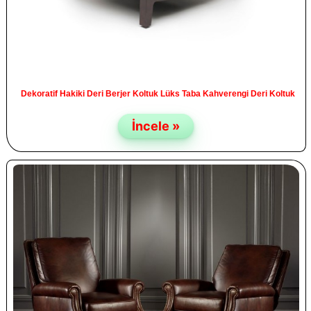
Dekoratif Hakiki Deri Berjer Koltuk Lüks Taba Kahverengi Deri Koltuk
İncele »