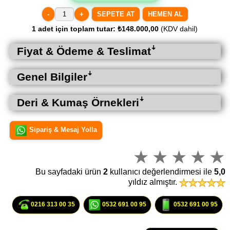
-
+
HEMEN AL
1
adet için toplam tutar:
₺148.000,00
(KDV dahil)
Fiyat & Ödeme & Teslimatꜜ
Genel Bilgilerꜜ
Deri & Kumaş Örnekleriꜜ
Sipariş & Mesaj Yolla
Bu sayfadaki ürün
2
kullanıcı değerlendirmesi ile
5,0
yıldız almıştır.
0216 313 00 35
0532 691 00 95
0532 691 00 95