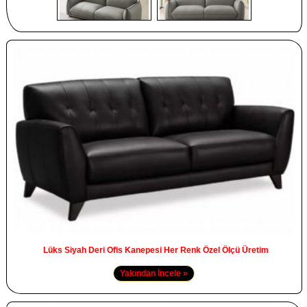
Lüks Siyah Deri Ofis Kanepesi Her Renk Özel Ölçü Üretim
Yakından İncele »