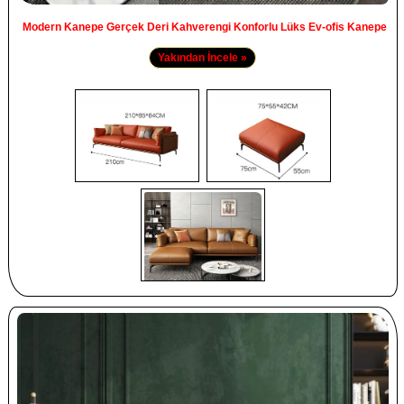
Modern Kanepe Gerçek Deri Kahverengi Konforlu Lüks Ev-ofis Kanepe
Yakından İncele »