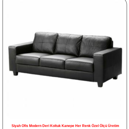
Siyah Ofis Modern Deri Koltuk Kanepe Her Renk Özel Ölçü Üretim