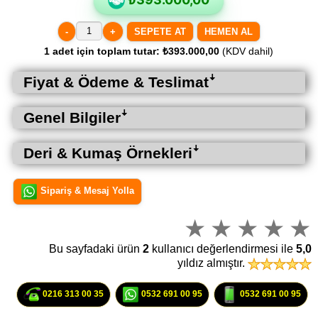
-
+
HEMEN AL
1
adet için toplam tutar:
₺393.000,00
(KDV dahil)
Fiyat & Ödeme & Teslimatꜜ
Genel Bilgilerꜜ
Deri & Kumaş Örnekleriꜜ
Sipariş & Mesaj Yolla
Bu sayfadaki ürün
2
kullanıcı değerlendirmesi ile
5,0
yıldız almıştır.
0216 313 00 35
0532 691 00 95
0532 691 00 95