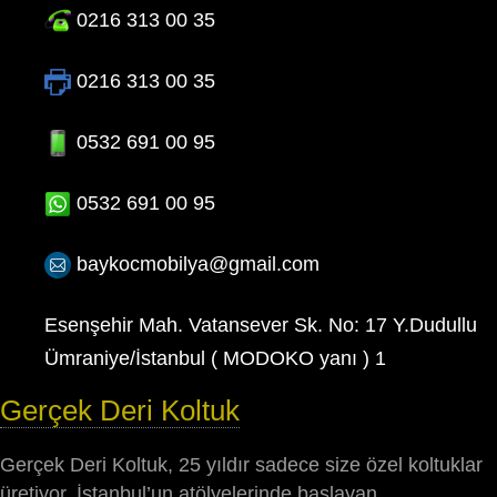
0216 313 00 35
0216 313 00 35
0532 691 00 95
0532 691 00 95
baykocmobilya@gmail.com
Esenşehir Mah. Vatansever Sk. No: 17 Y.Dudullu
Ümraniye/İstanbul ( MODOKO yanı ) 1
Gerçek Deri Koltuk
Gerçek Deri Koltuk, 25 yıldır sadece size özel koltuklar
üretiyor. İstanbul’un atölyelerinde başlayan