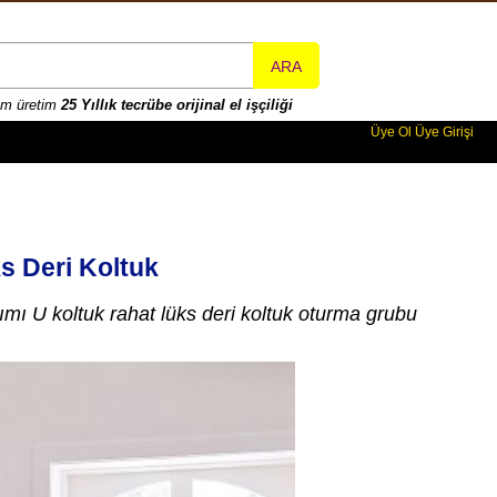
ARA
rım üretim
25 Yıllık tecrübe orijinal el işçiliği
Üye Ol
Üye Girişi
s Deri Koltuk
ımı U koltuk rahat lüks deri koltuk oturma grubu