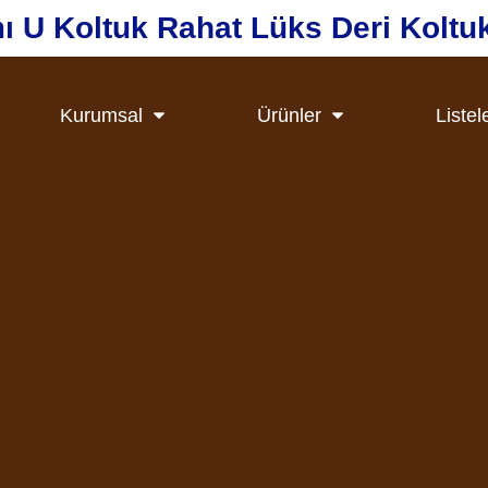
ı U Koltuk Rahat Lüks Deri Koltu
Kurumsal
Ürünler
Listel