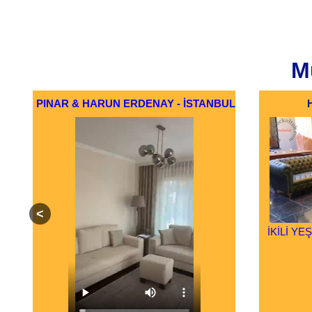
Mü
PINAR & HARUN ERDENAY - İSTANBUL
İKİLİ Y