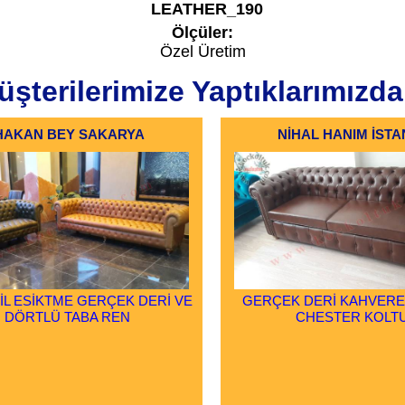
LEATHER_190
Ölçüler:
Özel Üretim
şterilerimize Yaptıklarımızda
HAKAN BEY SAKARYA
NİHAL HANIM İST
EŞİL ESİKTME GERÇEK DERİ VE
GERÇEK DERİ KAHVERE
DÖRTLÜ TABA REN
CHESTER KOLT