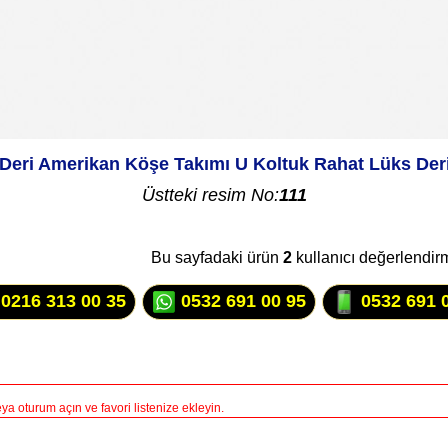
 Deri Amerikan Köşe Takımı U Koltuk Rahat Lüks Der
Üstteki resim No:
111
Bu sayfadaki ürün
2
kullanıcı değerlendir
0216 313 00 35
0532 691 00 95
0532 691 
a oturum açın ve favori listenize ekleyin.