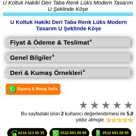
U Koltuk Hakiki Deri Taba Renk Lüks Modern Tasarım
U Şeklinde Köşe
U Koltuk Hakiki Deri Taba Renk Lüks Modern
Tasarım U Şeklinde Köşe
Fiyat & Ödeme & Teslimatꜜ
Genel Bilgilerꜜ
Deri & Kumaş Örnekleriꜜ
Sipariş & Mesaj Yolla
Bu sayfadaki ürün
2
kullanıcı değerlendirmesi ile
5,0
yıldız almıştır.
0216 313 00 35
0532 691 00 95
0532 691 00 95