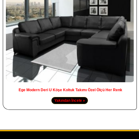
Ege Modern Deri U Köşe Koltuk Takımı Özel Ölçü Her Renk
Yakından İncele »