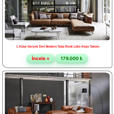
L Köşe Gerçek Deri Modern Taba Renk Lüks Köşe Takımı
İncele »
179.000 ₺