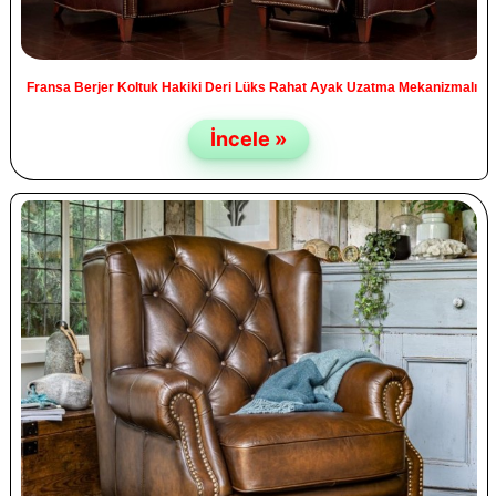
Fransa Berjer Koltuk Hakiki Deri Lüks Rahat Ayak Uzatma Mekanizmalı
İncele »