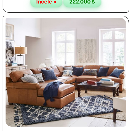
İncele »
222.000 ₺