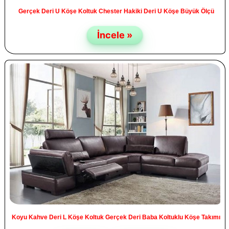
Gerçek Deri U Köşe Koltuk Chester Hakiki Deri U Köşe Büyük Ölçü
İncele »
Koyu Kahve Deri L Köşe Koltuk Gerçek Deri Baba Koltuklu Köşe Takımı