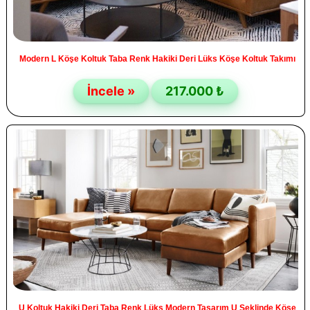
Modern L Köşe Koltuk Taba Renk Hakiki Deri Lüks Köşe Koltuk Takımı
İncele »
217.000 ₺
U Koltuk Hakiki Deri Taba Renk Lüks Modern Tasarım U Şeklinde Köşe