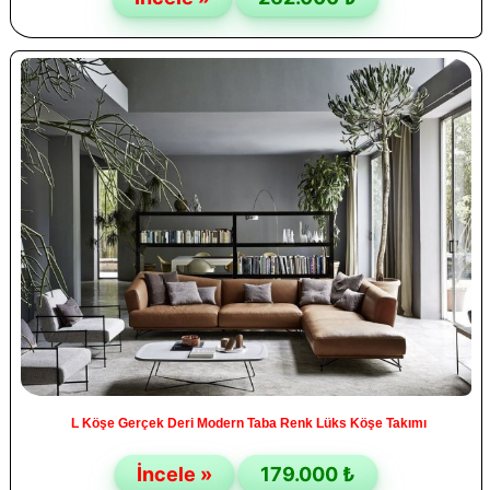
L Köşe Gerçek Deri Modern Taba Renk Lüks Köşe Takımı
İncele »
179.000 ₺