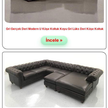
Gri Gerçek Deri Modern U Köşe Koltuk Koyu Gri Lüks Deri Köşe Koltuk
İncele »