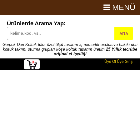
MENÜ
Ürünlerde Arama Yap:
ARA
Gerçek Deri Koltuk lüks özel ölçü tasarım iç mimarlık exclusive hakiki deri
koltuk takımı oturma grupları köşe koltuk tasarım üretim
25 Yıllık tecrübe
orijinal el işçiliği
Üye Ol
Üye Girişi
0