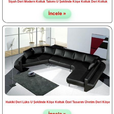
Siyah Deri Modern Koltuk Takımı U Şeklinde Köşe Koltuk Deri Koltuk
İncele »
Hakiki Deri Lüks U Şeklinde Köşe Koltuk Özel Tasarım Üretim Deri Köşe
İncele »