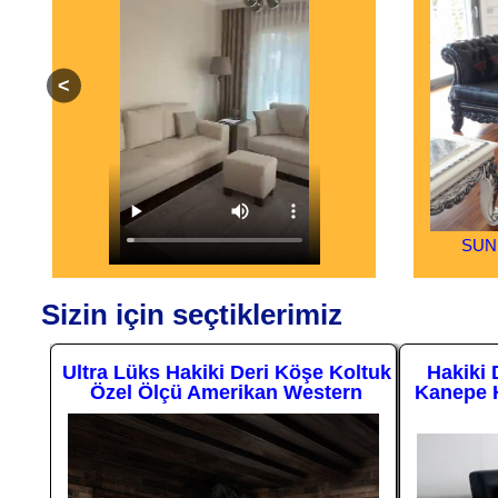
IMI
SUN
Sizin için seçtiklerimiz
uk
Ultra Lüks Hakiki Deri Köşe Koltuk
Hakiki 
uk
Özel Ölçü Amerikan Western
Kanepe H