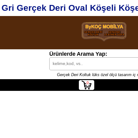
Gri Gerçek Deri Oval Köşeli Köş
Ürünlerde Arama Yap:
Gerçek Deri Koltuk lüks özel ölçü tasarım iç 
0