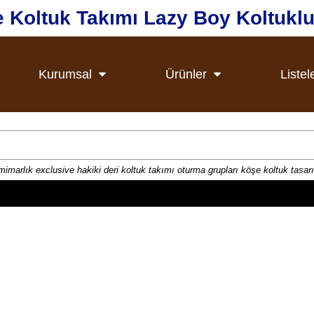
e Koltuk Takımı Lazy Boy Koltukl
Kurumsal
Ürünler
Listel
mimarlık exclusive hakiki deri koltuk takımı oturma grupları köşe koltuk tasa