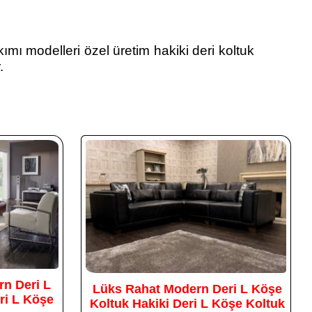
ımı modelleri özel üretim hakiki deri koltuk
.
n Deri L
Lüks Rahat Modern Deri L Köşe
ri L Köşe
Koltuk Hakiki Deri L Köşe Koltuk