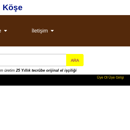
u Köşe
e
İletişim
ARA
rım üretim
25 Yıllık tecrübe orijinal el işçiliği
Üye Ol
Üye Girişi