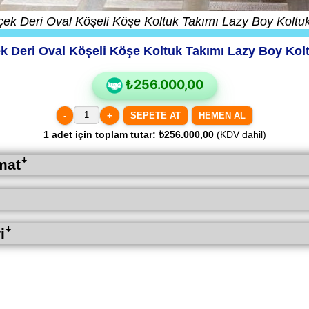
çek Deri Oval Köşeli Köşe Koltuk Takımı Lazy Boy Koltu
k Deri Oval Köşeli Köşe Koltuk Takımı Lazy Boy Kol
₺256.000,00
-
+
HEMEN AL
1
adet için toplam tutar:
₺256.000,00
(KDV dahil)
matꜜ
iꜜ