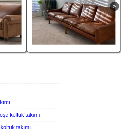
akımı
öşe koltuk takımı
koltuk takımı