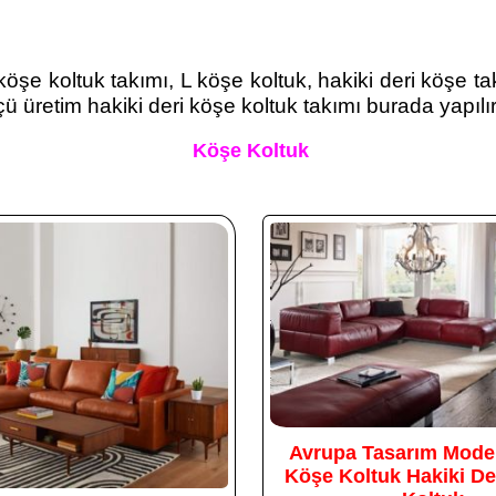
öşe koltuk takımı, L köşe koltuk, hakiki deri köşe tak
ü üretim hakiki deri köşe koltuk takımı burada yapılır
Köşe Koltuk
Avrupa Tasarım Moder
Köşe Koltuk Hakiki De