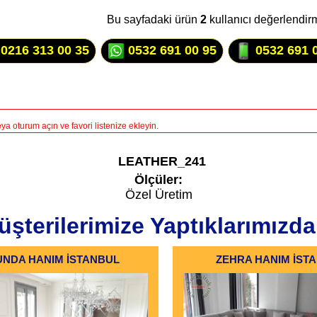
Bu sayfadaki ürün
2
kullanıcı değerlendir
0216 313 00 35
0532 691 00 95
0532 691 
a oturum açın ve favori listenize ekleyin.
LEATHER_241
Ölçüler:
Özel Üretim
şterilerimize Yaptıklarımızda
UNDA HANIM İSTANBUL
ZEHRA HANIM İST