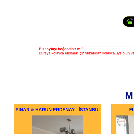
Bu sayfayı beğendiniz mi?
Buraya kolayca erişmek için yukarıdan kolayca üye olun vey
Mü
PINAR & HARUN ERDENAY - İSTANBUL
F