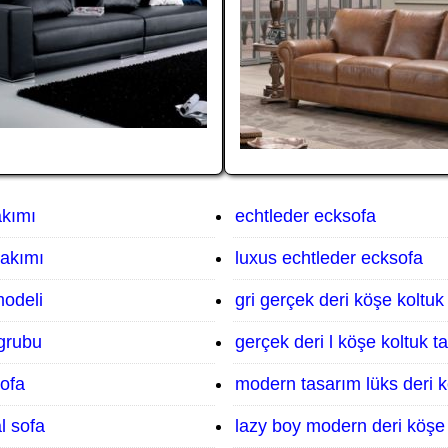
akımı
echtleder ecksofa
takımı
luxus echtleder ecksofa
modeli
gri gerçek deri köşe koltuk
 grubu
gerçek deri l köşe koltuk t
sofa
modern tasarım lüks deri k
l sofa
lazy boy modern deri köşe 