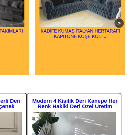
TAKIMLARI
KADİFE KUMAŞ İTALYAN HERTARAFI
KAPİTONE KÖŞE KOLTU
G
rli Deri
Modern 4 Kişilik Deri Kanepe Her
A
çenek
Renk Hakiki Deri Özel Üretim
Kan