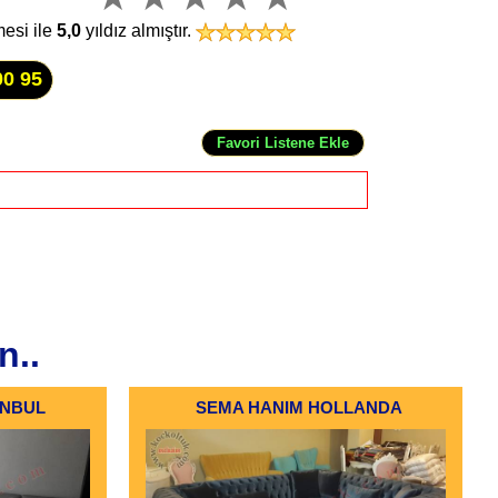
mesi ile
5,0
yıldız almıştır.
00 95
n..
ANBUL
SEMA HANIM HOLLANDA