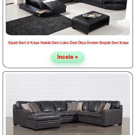
Siyah Deri U Köşe Hakiki Deri Lüks Özel Ölçü Üretim Büyük Deri Köşe
İncele »