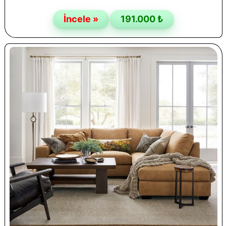
İncele »
191.000 ₺