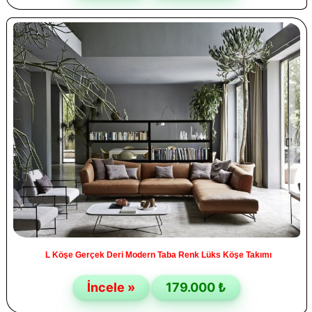
L Köşe Gerçek Deri Modern Taba Renk Lüks Köşe Takımı
İncele »
179.000 ₺