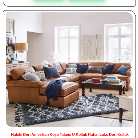
Hakiki Deri Amerikan Köşe Takımı U Koltuk Rahat Lüks Deri Koltuk