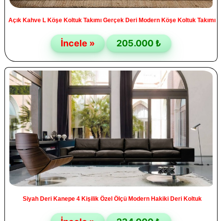
Açık Kahve L Köşe Koltuk Takımı Gerçek Deri Modern Köşe Koltuk Takımı
İncele »
205.000 ₺
Siyah Deri Kanepe 4 Kişilik Özel Ölçü Modern Hakiki Deri Koltuk