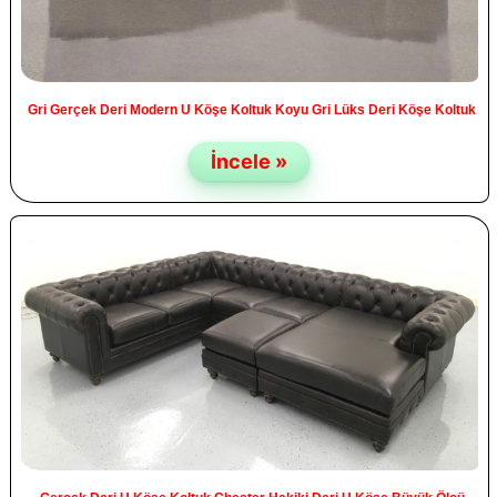
Gri Gerçek Deri Modern U Köşe Koltuk Koyu Gri Lüks Deri Köşe Koltuk
İncele »