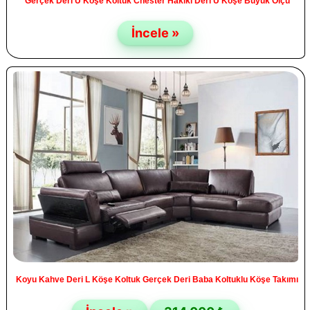
Gerçek Deri U Köşe Koltuk Chester Hakiki Deri U Köşe Büyük Ölçü
İncele »
Koyu Kahve Deri L Köşe Koltuk Gerçek Deri Baba Koltuklu Köşe Takımı