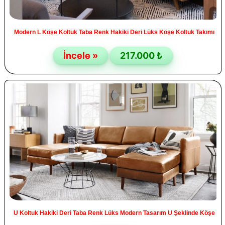
Modern L Köşe Koltuk Taba Renk Hakiki Deri Lüks Köşe Koltuk Takımı
İncele »
217.000 ₺
U Koltuk Hakiki Deri Taba Renk Lüks Modern Tasarım U Şeklinde Köşe