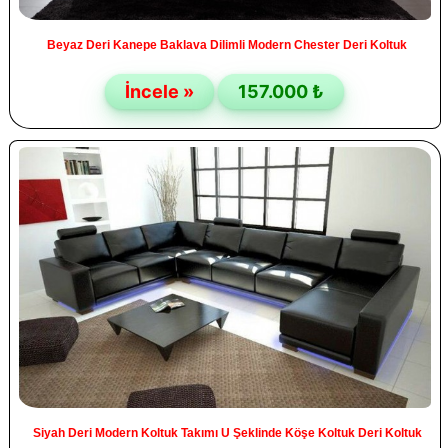
Beyaz Deri Kanepe Baklava Dilimli Modern Chester Deri Koltuk
İncele »
157.000 ₺
Siyah Deri Modern Koltuk Takımı U Şeklinde Köşe Koltuk Deri Koltuk