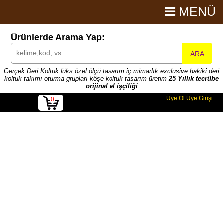
MENÜ
Ürünlerde Arama Yap:
ARA
Gerçek Deri Koltuk lüks özel ölçü tasarım iç mimarlık exclusive hakiki deri
koltuk takımı oturma grupları köşe koltuk tasarım üretim
25 Yıllık tecrübe
orijinal el işçiliği
Üye Ol
Üye Girişi
0