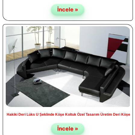
İncele »
Hakiki Deri Lüks U Şeklinde Köşe Koltuk Özel Tasarım Üretim Deri Köşe
İncele »