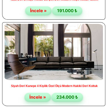
İncele »
191.000 ₺
Siyah Deri Kanepe 4 Kişilik Özel Ölçü Modern Hakiki Deri Koltuk
İncele »
234.000 ₺