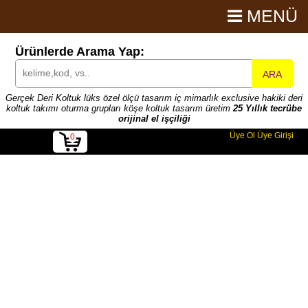
MENÜ
Ürünlerde Arama Yap:
ARA
Gerçek Deri Koltuk lüks özel ölçü tasarım iç mimarlık exclusive hakiki deri
koltuk takımı oturma grupları köşe koltuk tasarım üretim
25 Yıllık tecrübe
orijinal el işçiliği
Üye Ol
Üye Girişi
0