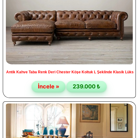
Antik Kahve Taba Renk Deri Chester Köşe Koltuk L Şeklinde Klasik Lüks
İncele »
239.000 ₺