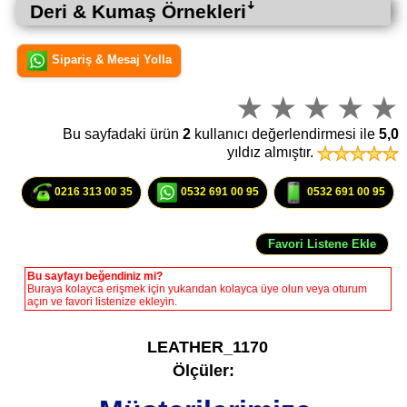
Deri & Kumaş Örnekleriꜜ
Sipariş & Mesaj Yolla
Bu sayfadaki ürün
2
kullanıcı değerlendirmesi ile
5,0
yıldız almıştır.
0216 313 00 35
0532 691 00 95
0532 691 00 95
Bu sayfayı beğendiniz mi?
Buraya kolayca erişmek için yukarıdan kolayca üye olun veya oturum
açın ve favori listenize ekleyin.
LEATHER_1170
Ölçüler: