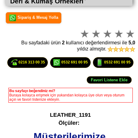
Deri & Kumaş Örnekleriꜜ
Sipariş & Mesaj Yolla
Bu sayfadaki ürün
2
kullanıcı değerlendirmesi ile
5,0
yıldız almıştır.
0216 313 00 35
0532 691 00 95
0532 691 00 95
Bu sayfayı beğendiniz mi?
Buraya kolayca erişmek için yukarıdan kolayca üye olun veya oturum
açın ve favori listenize ekleyin.
LEATHER_1191
Ölçüler:
Müşterilerimize