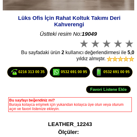
Lüks Ofis İçin Rahat Koltuk Takımı Deri
Kahverengi
Üstteki resim No:
19049
Bu sayfadaki ürün
2
kullanıcı değerlendirmesi ile
5,0
yıldız almıştır.
0216 313 00 35
0532 691 00 95
0532 691 00 95
Bu sayfayı beğendiniz mi?
Buraya kolayca erişmek için yukarıdan kolayca üye olun veya oturum
açın ve favori listenize ekleyin.
LEATHER_12243
Ölçüler: